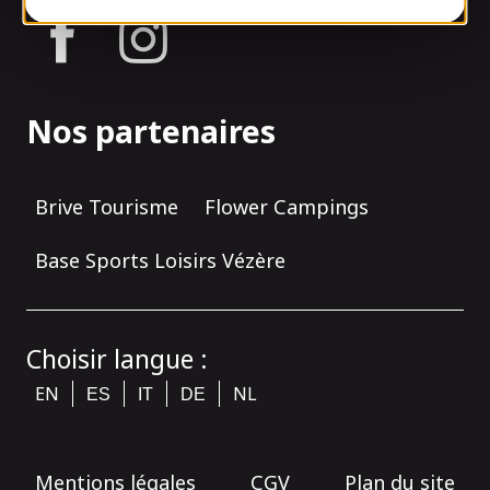
tagram
Nos partenaires
Brive Tourisme
Flower Campings
Base Sports Loisirs Vézère
Choisir langue :
EN
NL
ES
IT
DE
Mentions légales
CGV
Plan du site