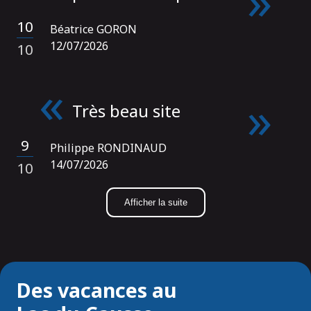
10
Béatrice GORON
/
12/07/2026
10
Très beau site
9
Philippe RONDINAUD
/
14/07/2026
10
Afficher la suite
Des vacances au