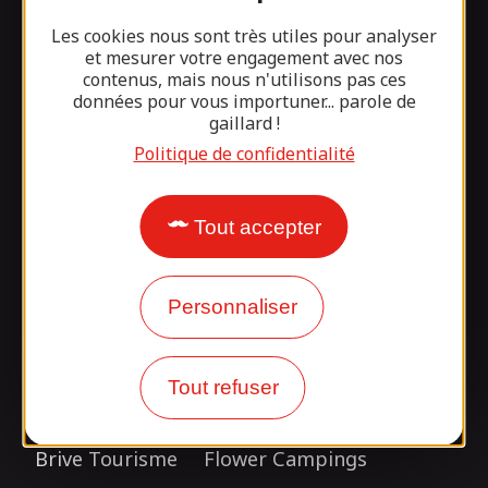
Stages sportifs et groupes aviron
Les cookies nous sont très utiles pour analyser
Que faire à proximité
et mesurer votre engagement avec nos
contenus, mais nous n'utilisons pas ces
Questions fréquentes
données pour vous importuner... parole de
gaillard !
Notre blog
Politique de confidentialité
Suivez-nous !
Tout accepter
tagram
Personnaliser
Nos partenaires
Tout refuser
Brive Tourisme
Flower Campings