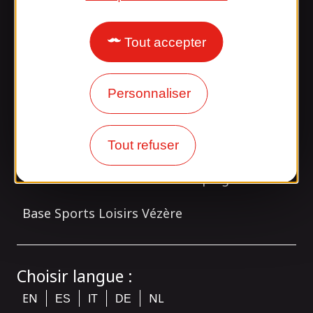
Suivez-nous !
Tout accepter
tagram
Personnaliser
Nos partenaires
Tout refuser
Brive Tourisme
Flower Campings
Base Sports Loisirs Vézère
Choisir langue :
EN
NL
ES
IT
DE