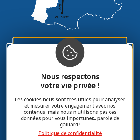
Contact
Nous respectons
Laisser un message
votre vie privée !
Les cookies nous sont très utiles pour analyser
05 55 85 37 97
et mesurer votre engagement avec nos
contenus, mais nous n'utilisons pas ces
données pour vous importuner... parole de
Lissac sur Couze (19)
gaillard !
Politique de confidentialité