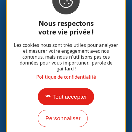
Nous respectons
votre vie privée !
Contact
Les cookies nous sont très utiles pour analyser
et mesurer votre engagement avec nos
contenus, mais nous n'utilisons pas ces
données pour vous importuner... parole de
Laisser un message
gaillard !
Politique de confidentialité
05 55 85 37 97
Tout accepter
Lissac sur Couze (19)
Personnaliser