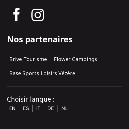
tagram
Nos partenaires
Brive Tourisme
Flower Campings
Base Sports Loisirs Vézère
Choisir langue :
EN
NL
ES
IT
DE