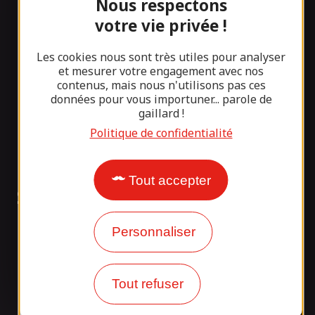
Nous respectons
votre vie privée !
Infos pratiques
Les cookies nous sont très utiles pour analyser
Stages sportifs et groupes aviron
et mesurer votre engagement avec nos
contenus, mais nous n'utilisons pas ces
Que faire à proximité
données pour vous importuner... parole de
gaillard !
Questions fréquentes
Politique de confidentialité
Notre blog
Tout accepter
Suivez-nous !
Personnaliser
tagram
Tout refuser
Nos partenaires